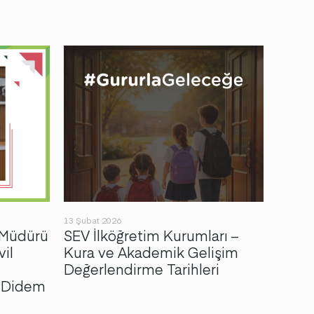
13 Şubat 2026
23 Ekim 
 Müdürü
SEV İlköğretim Kurumları –
Tars
vil
Kura ve Akademik Gelişim
bulun
Değerlendirme Tarihleri
Konağ
n Didem
Vakfı
Heyet