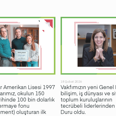
18 Şubat 2026
 Amerikan Lisesi 1997
Vakfımızın yeni Genel
rımız, okulun 150
bilişim, iş dünyası ve si
arihinde 100 bin dolarlık
toplum kuruluşlarının
sermaye fonu
tecrübeli liderlerinde
ent) oluşturan ilk
Duru oldu.