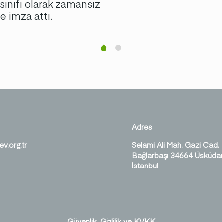
ınıfı olarak zamansız
iğe imza attı.
Adres
ev.org.tr
Selami Ali Mah. Gazi Cad.
Bağlarbaşı 34664 Üsküdar
İstanbul
Güvenlik, Gizlilik ve KVKK