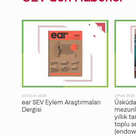
10 Nisan 2026
2 Mart 2026
ear SEV Eylem Araştırmaları
Üsküdar
an
Dergisi
mezunla
ları
yıllık t
ti!
toplu 
(endowm