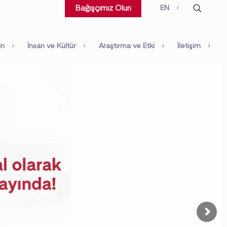
EN
Bağışçımız Olun
in
İnsan ve Kültür
Araştırma ve Etki
İletişim