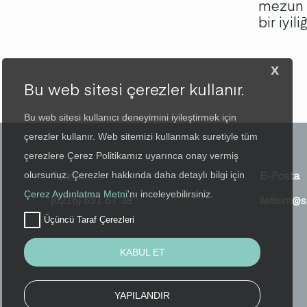
mezun s
bir iyil
x
Bu web sitesi çerezler kullanır.
Bu web sitesi kullanıcı deneyimini iyileştirmek için
çerezler kullanır. Web sitemizi kullanmak suretiyle tüm
çerezlere Çerez Politikamız uyarınca onay vermiş
Telefon
E-Posta
olursunuz. Çerezler hakkında daha detaylı bilgi için
Çerez Aydınlatma Metni
'nı inceleyebilirsiniz.
(0216) 531 57 38
iletisim@s
Üçüncü Taraf Çerezleri
KABUL ET
YAPILANDIR