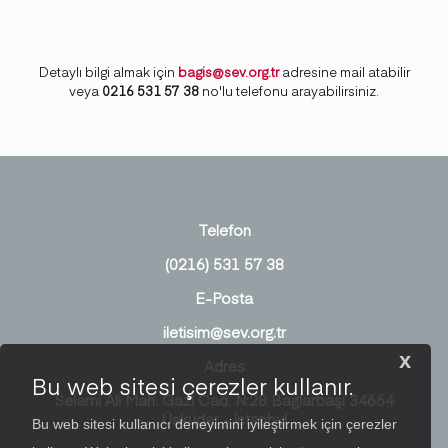
Detaylı bilgi almak için
bagis@sev.org.tr
adresine mail atabilir
veya
0216 531 57 38
no'lu telefonu arayabilirsiniz.
Telefon
(0216) 531 57 38
E-Posta
iletisim@sev.org.tr
x
Adres
Bu web sitesi çerezler kullanır.
Selami Ali Mah. Gazi Cad. N:28 Bağlarbaşı 34664
Üsküdar - İstanbul
Bu web sitesi kullanıcı deneyimini iyileştirmek için çerezler