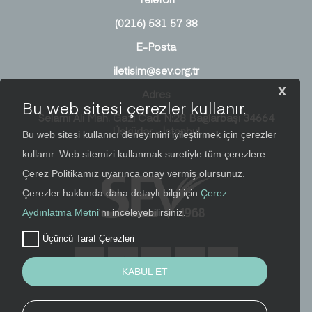
(0216) 531 57 38
E-Posta
iletisim@sev.org.tr
x
Adres
Bu web sitesi çerezler kullanır.
Selami Ali Mah. Gazi Cad. N:28 Bağlarbaşı 34664
Üsküdar - İstanbul
Bu web sitesi kullanıcı deneyimini iyileştirmek için çerezler
kullanır. Web sitemizi kullanmak suretiyle tüm çerezlere
Çerez Politikamız uyarınca onay vermiş olursunuz.
Çerezler hakkında daha detaylı bilgi için
Çerez
Aydınlatma Metni
'nı inceleyebilirsiniz.
Üçüncü Taraf Çerezleri
KABUL ET