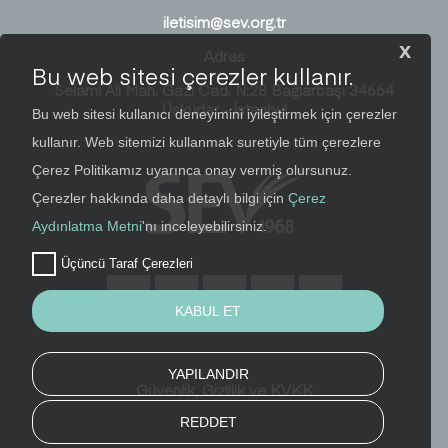
iletisim@sev.org.tr
x
Adres
Bu web sitesi çerezler kullanır.
Selami Ali Mah. Gazi Cad. N:28 Bağlarbaşı 34664
Üsküdar - İstanbul
Bu web sitesi kullanıcı deneyimini iyileştirmek için çerezler
kullanır. Web sitemizi kullanmak suretiyle tüm çerezlere
Çerez Politikamız uyarınca onay vermiş olursunuz.
Çerezler hakkında daha detaylı bilgi için
Çerez
Aydınlatma Metni
'nı inceleyebilirsiniz.
Üçüncü Taraf Çerezleri
KABUL ET
YAPILANDIR
Güvenlik, Gizlilik ve KVKK
REDDET