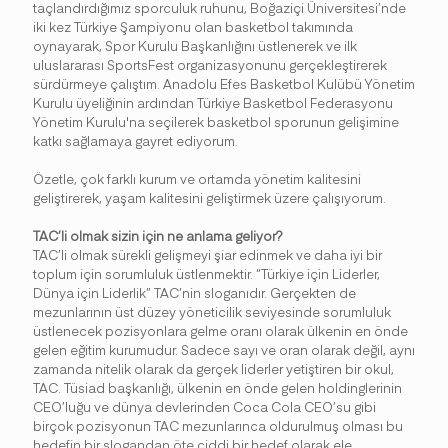
taçlandırdığımız sporculuk ruhunu, Boğaziçi Üniversitesi’nde
iki kez Türkiye Şampiyonu olan basketbol takımında
oynayarak, Spor Kurulu Başkanlığını üstlenerek ve ilk
uluslararası SportsFest organizasyonunu gerçekleştirerek
sürdürmeye çalıştım. Anadolu Efes Basketbol Kulübü Yönetim
Kurulu üyeliğinin ardından Türkiye Basketbol Federasyonu
Yönetim Kurulu'na seçilerek basketbol sporunun gelişimine
katkı sağlamaya gayret ediyorum.
Özetle, çok farklı kurum ve ortamda yönetim kalitesini
geliştirerek, yaşam kalitesini geliştirmek üzere çalışıyorum.
TAC’li olmak sizin için ne anlama geliyor?
TAC’li olmak sürekli gelişmeyi şiar edinmek ve daha iyi bir
toplum için sorumluluk üstlenmektir. “Türkiye için Liderler,
Dünya için Liderlik” TAC’nin sloganıdır. Gerçekten de
mezunlarının üst düzey yöneticilik seviyesinde sorumluluk
üstlenecek pozisyonlara gelme oranı olarak ülkenin en önde
gelen eğitim kurumudur. Sadece sayı ve oran olarak değil, aynı
zamanda nitelik olarak da gerçek liderler yetiştiren bir okul,
TAC. Tüsiad başkanlığı, ülkenin en önde gelen holdinglerinin
CEO’luğu ve dünya devlerinden Coca Cola CEO’su gibi
birçok pozisyonun TAC mezunlarınca oldurulmuş olması bu
hedefin bir slogandan öte ciddi bir hedef olarak ele