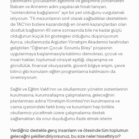
yatırımlarını çocuklarının eğitimine ve gelişimine yönlendiren
Babam ve Annemin adını yaşatacak fırsatı tanıyan,
“isimlendirme bağışlarının” ayrı bir yeri olduğunu vurgulamak
istiyorum. ’76 mezunlarının sınıf olarak sağladıkları desteklerin
de TAC’nin bizlere kazandırdığı en önemli kazançlardan olan
dostluk bağlarının 40 sene sonrasında bile ne kadar güçlü
olduğunun küçük bir göstergesi olduğunu düşünüyorum.
Ayrıca, okullarımızda Argüden Yönetişim Akademisi tarafından
geliştirilen “Öğrenen Çocuk: Sorumlu Birey” projesinin
uygulanmaya başlanmasıyla katılımcı demokrasi, çocuk ve
insan hakları, toplumsal cinsiyet eşitliği, dayanışma ve
gönüllülük, finansal okuryazarlık, güvenli bilgiye erişim, çevre
bilinci gibi konuların eğitim programlarına katılmasını da
önemsiyorum.
Sağlık ve Eğitim Vakfı'nın ve okullarımızın yönetim sistemlerinin
kurulmasına, kurumsallaşma çalışmalarına, geleceğinin
planlanması adına Yönetişim Komitesi'nin kurulmasına ve
camia içerisindeki farklı birey ve kurumların hep birlikte
okullarımızı yüceltmek üzere çalışmalarına destek
sağlamaktan da onur duyduğumu ifade etmek isterim.
Verdiğiniz destekle genç insanların ve ötesinde tüm toplumun
geleceğini şekillendiriyorsunuz, bu size neler hissettiriyor?