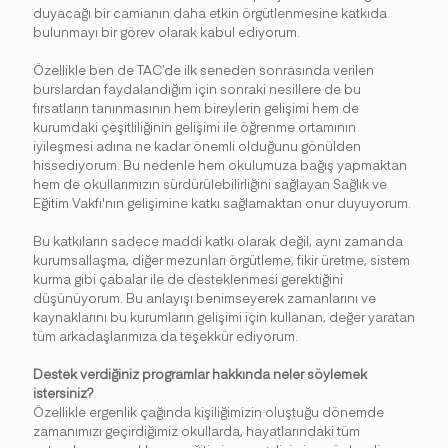
duyacağı bir camianın daha etkin örgütlenmesine katkıda
bulunmayı bir görev olarak kabul ediyorum.
Özellikle ben de TAC’de ilk seneden sonrasında verilen
burslardan faydalandığım için sonraki nesillere de bu
fırsatların tanınmasının hem bireylerin gelişimi hem de
kurumdaki çeşitliliğinin gelişimi ile öğrenme ortamının
iyileşmesi adına ne kadar önemli olduğunu gönülden
hissediyorum. Bu nedenle hem okulumuza bağış yapmaktan
hem de okullarımızın sürdürülebilirliğini sağlayan Sağlık ve
Eğitim Vakfı'nın gelişimine katkı sağlamaktan onur duyuyorum.
Bu katkıların sadece maddi katkı olarak değil, aynı zamanda
kurumsallaşma, diğer mezunları örgütleme, fikir üretme, sistem
kurma gibi çabalar ile de desteklenmesi gerektiğini
düşünüyorum. Bu anlayışı benimseyerek zamanlarını ve
kaynaklarını bu kurumların gelişimi için kullanan, değer yaratan
tüm arkadaşlarımıza da teşekkür ediyorum.
Destek verdiğiniz programlar hakkında neler söylemek
istersiniz?
Özellikle ergenlik çağında kişiliğimizin oluştuğu dönemde
zamanımızı geçirdiğimiz okullarda, hayatlarındaki tüm