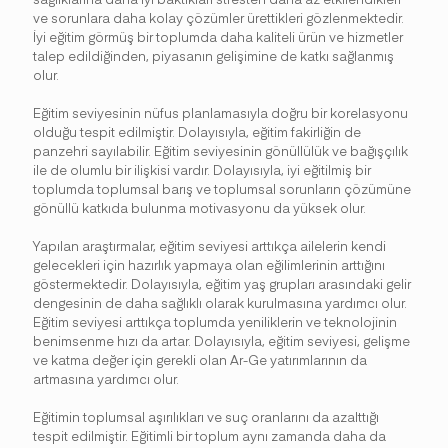
ve sorunlara daha kolay çözümler ürettikleri gözlenmektedir.
İyi eğitim görmüş bir toplumda daha kaliteli ürün ve hizmetler
talep edildiğinden, piyasanın gelişimine de katkı sağlanmış
olur.
Eğitim seviyesinin nüfus planlamasıyla doğru bir korelasyonu
olduğu tespit edilmiştir. Dolayısıyla, eğitim fakirliğin de
panzehri sayılabilir. Eğitim seviyesinin gönüllülük ve bağışçılık
ile de olumlu bir ilişkisi vardır. Dolayısıyla, iyi eğitilmiş bir
toplumda toplumsal barış ve toplumsal sorunların çözümüne
gönüllü katkıda bulunma motivasyonu da yüksek olur.
Yapılan araştırmalar, eğitim seviyesi arttıkça ailelerin kendi
gelecekleri için hazırlık yapmaya olan eğilimlerinin arttığını
göstermektedir. Dolayısıyla, eğitim yaş grupları arasındaki gelir
dengesinin de daha sağlıklı olarak kurulmasına yardımcı olur.
Eğitim seviyesi arttıkça toplumda yeniliklerin ve teknolojinin
benimsenme hızı da artar. Dolayısıyla, eğitim seviyesi, gelişme
ve katma değer için gerekli olan Ar-Ge yatırımlarının da
artmasına yardımcı olur.
Eğitimin toplumsal aşırılıkları ve suç oranlarını da azalttığı
tespit edilmiştir. Eğitimli bir toplum aynı zamanda daha da