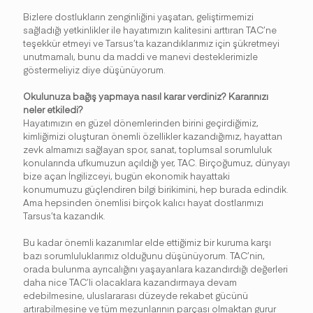
Bizlere dostlukların zenginliğini yaşatan, geliştirmemizi
sağladığı yetkinlikler ile hayatımızın kalitesini arttıran TAC’ne
teşekkür etmeyi ve Tarsus’ta kazandıklarımız için şükretmeyi
unutmamalı, bunu da maddi ve manevi desteklerimizle
göstermeliyiz diye düşünüyorum.
Okulunuza bağış yapmaya nasıl karar verdiniz? Kararınızı
neler etkiledi?
Hayatımızın en güzel dönemlerinden birini geçirdiğimiz,
kimliğimizi oluşturan önemli özellikler kazandığımız, hayattan
zevk almamızı sağlayan spor, sanat, toplumsal sorumluluk
konularında ufkumuzun açıldığı yer, TAC. Birçoğumuz, dünyayı
bize açan İngilizceyi, bugün ekonomik hayattaki
konumumuzu güçlendiren bilgi birikimini, hep burada edindik.
Ama hepsinden önemlisi birçok kalıcı hayat dostlarımızı
Tarsus’ta kazandık.
Bu kadar önemli kazanımlar elde ettiğimiz bir kuruma karşı
bazı sorumluluklarımız olduğunu düşünüyorum. TAC’nin,
orada bulunma ayrıcalığını yaşayanlara kazandırdığı değerleri
daha nice TAC’li olacaklara kazandırmaya devam
edebilmesine, uluslararası düzeyde rekabet gücünü
artırabilmesine ve tüm mezunlarının parçası olmaktan gurur