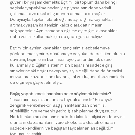
güvenli bir yaşam demektir. Eğitimli bir toplum daha bilinçli
seçimler yapabilme nedeniyle piyasaların daha verimli
çalışmasını ve rekabet gücünün artmasını da sağlar.
Dolayısıyla, toplum olarak eğitime ayırdığımız kaynakları
artırmak yaşam kalitemizin kalıcı olarak artırılmasını
sağlayacaktır. Aynı zamanda eğitime ayırdığımız kaynakları
daha verimli kullanmak için de çaba göstermeliyiz.
Eğitim için ayrılan kaynakları gençlerimizi ezberlemeye
yönlendirmek yerine, düşünmeye ve yukarıda belirtilen olumlu
davranış biçimlerini benimsemeye yönlendirmek üzere
kullanmalıyız. Eğitim sistemimizin başarısını sadece giriş
sınavlarındaki doğru cevap sayısıyla değil, daha da önemlisi
mezunlara kazandırılan davranışsal ve düşünsel kazanımlarla
da ölçmeye gayret etmeliyiz.
Bağış yapabilecek insanlara neler söylemek istersiniz?
“İnsanların hayırlısı, insanlara faydalı olanıdır.” En büyük
zenginlik verebilmektir. Bağışın miktarından önemlisi,
sürekliliğidir ve vermenin getirdiği sahiplenme duygusudur.
Maddi imkanları olanların maddi katkılar ile, bilgisi ve deneyimi
olanların da zamanlarını vererek okullara destek olmaları
sadece kendilerini ve bağıştan faydalananları değil, tüm
toplumu iyileştirir.