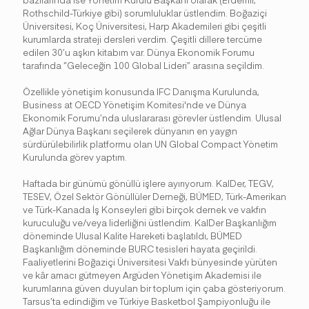
Rothschild-Türkiye gibi) sorumluluklar üstlendim. Boğaziçi
Üniversitesi, Koç Üniversitesi, Harp Akademileri gibi çeşitli
kurumlarda strateji dersleri verdim. Çeşitli dillere tercüme
edilen 30’u aşkın kitabım var. Dünya Ekonomik Forumu
tarafında “Geleceğin 100 Global Lideri” arasına seçildim.
Özellikle yönetişim konusunda IFC Danışma Kurulunda,
Business at OECD Yönetişim Komitesi'nde ve Dünya
Ekonomik Forumu’nda uluslararası görevler üstlendim. Ulusal
Ağlar Dünya Başkanı seçilerek dünyanın en yaygın
sürdürülebilirlik platformu olan UN Global Compact Yönetim
Kurulunda görev yaptım.
Haftada bir günümü gönüllü işlere ayırıyorum. KalDer, TEGV,
TESEV, Özel Sektör Gönüllüler Derneği, BÜMED, Türk-Amerikan
ve Türk-Kanada İş Konseyleri gibi birçok dernek ve vakfın
kuruculuğu ve/veya liderliğini üstlendim. KalDer Başkanlığım
döneminde Ulusal Kalite Hareketi başlatıldı, BÜMED
Başkanlığım döneminde BURC tesisleri hayata geçirildi.
Faaliyetlerini Boğaziçi Üniversitesi Vakfı bünyesinde yürüten
ve kâr amacı gütmeyen Argüden Yönetişim Akademisi ile
kurumlarına güven duyulan bir toplum için çaba gösteriyorum.
Tarsus’ta edindiğim ve Türkiye Basketbol Şampiyonluğu ile