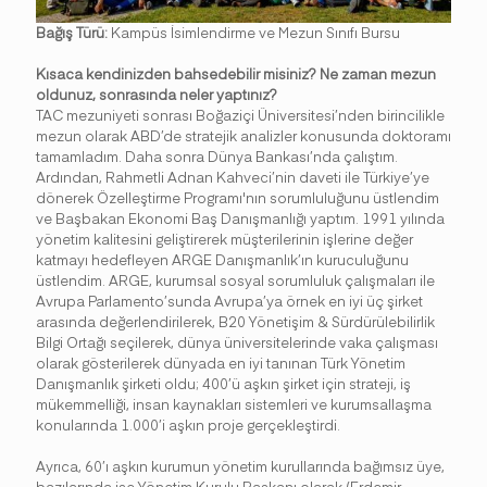
Bağış Türü:
Kampüs İsimlendirme ve Mezun Sınıfı Bursu
Kısaca kendinizden bahsedebilir misiniz? Ne zaman mezun
oldunuz, sonrasında neler yaptınız?
TAC mezuniyeti sonrası Boğaziçi Üniversitesi’nden birincilikle
mezun olarak ABD’de stratejik analizler konusunda doktoramı
tamamladım. Daha sonra Dünya Bankası’nda çalıştım.
Ardından, Rahmetli Adnan Kahveci’nin daveti ile Türkiye’ye
dönerek Özelleştirme Programı'nın sorumluluğunu üstlendim
ve Başbakan Ekonomi Baş Danışmanlığı yaptım. 1991 yılında
yönetim kalitesini geliştirerek müşterilerinin işlerine değer
katmayı hedefleyen ARGE Danışmanlık’ın kuruculuğunu
üstlendim. ARGE, kurumsal sosyal sorumluluk çalışmaları ile
Avrupa Parlamento’sunda Avrupa’ya örnek en iyi üç şirket
arasında değerlendirilerek, B20 Yönetişim & Sürdürülebilirlik
Bilgi Ortağı seçilerek, dünya üniversitelerinde vaka çalışması
olarak gösterilerek dünyada en iyi tanınan Türk Yönetim
Danışmanlık şirketi oldu; 400’ü aşkın şirket için strateji, iş
mükemmelliği, insan kaynakları sistemleri ve kurumsallaşma
konularında 1.000’i aşkın proje gerçekleştirdi.
Ayrıca, 60’ı aşkın kurumun yönetim kurullarında bağımsız üye,
bazılarında ise Yönetim Kurulu Başkanı olarak (Erdemir,