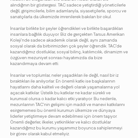
alındığının bir göstergesi. TAC sadece yetiştirdiği yöneticilerle
değil, girişimcilerle, bilim adamlarıyla, siyasetçilerle, sporcu ve
sanatçılarla da ülkemizde imrenilerek bakılan bir okul.
İnsanlar birlikte bir şeyler öğrendikleri ve birlikte başardıkları
insanlara bağlılık duyuyor. Biz de gerçekten Tarsus Amerikan
Koleji’nde sadece akademik olarak değil, aynı zamanda
sosyal olarak da birbirimizden çok şeyler öğrendik. TAC’de
kazandığımız dostluklar, sosyal bilinç, katılımcılık, dinamizm ve
özgüven mezuniyet sonrası hayatımızda da bize
kazandırmaya devam etti.
İnsanlar ve toplumlar, neler yaşadıkları ile değil, nasıl bir iz
bıraktıkları ile anılıyorlar. En önemli katkı ise başkalarının
hayatlarını daha kaliteli ve değerli olarak yaşamalarına yol
açacak katkılar. Üstelik bu katkılar ne kadar sürekli ve
kurumsal olursa o kadar kalıcı etki yaratıyor. Bu nedenle,
mezunlarının TAC’nin gelişimi için maddi ve manevi katkılarını
esirgememesi bu önemli kurumun ülkemize ve dünyaya
liderler yetiştirmeye devam edebilmesi için önem taşıyor.
Önemli değerler, ilkeler, yetkinlikler ve kalıcı dostluklar
kazandığımız bu kurumu yaşamımız boyunca sahiplenmeyi
bir görev olarak kabul etmeliyiz.