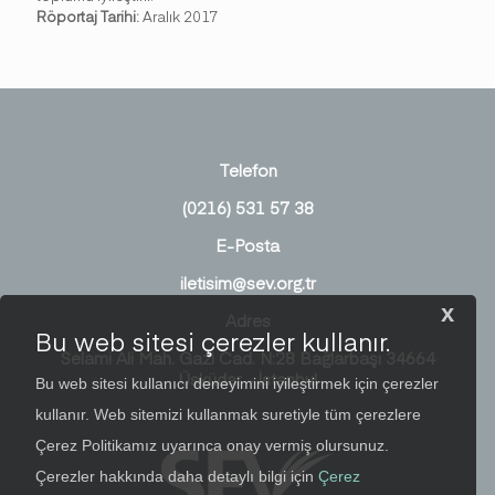
Röportaj Tarihi:
Aralık 2017
Telefon
(0216) 531 57 38
E-Posta
iletisim@sev.org.tr
x
Adres
Bu web sitesi çerezler kullanır.
Selami Ali Mah. Gazi Cad. N:28 Bağlarbaşı 34664
Üsküdar - İstanbul
Bu web sitesi kullanıcı deneyimini iyileştirmek için çerezler
kullanır. Web sitemizi kullanmak suretiyle tüm çerezlere
Çerez Politikamız uyarınca onay vermiş olursunuz.
Çerezler hakkında daha detaylı bilgi için
Çerez