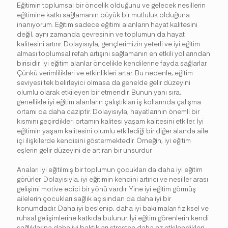
Eğitimin toplumsal bir öncelik olduğunu ve gelecek nesillerin
eğitimine katkı sağlamanın büyük bir mutluluk olduğuna
inanıyorum. Eğitim sadece eğitimi alanların hayat kalitesini
değil, aynı zamanda çevresinin ve toplumun da hayat
kalitesini artırır. Dolayısıyla, gençlerimizin yeterli ve iyi eğitim
alması toplumsal refah artışını sağlamanın en etkili yollarından
birisidir. İyi eğitim alanlar öncelikle kendilerine fayda sağlarlar.
Çünkü verimlilikleri ve etkinlikleri artar. Bu nedenle, eğitim
seviyesi tek belirleyici olmasa da genelde gelir düzeyini
olumlu olarak etkileyen bir etmendir. Bunun yanı sıra,
genellikle iyi eğitim alanların çalıştıkları iş kollarında çalışma
ortamı da daha caziptir. Dolayısıyla, hayatlarının önemli bir
kısmını geçirdikleri ortamın kalitesi yaşam kalitesini etkiler. İyi
eğitimin yaşam kalitesini olumlu etkilediği bir diğer alanda aile
içi ilişkilerde kendisini göstermektedir. Örneğin, iyi eğitim
eşlerin gelir düzeyini de artıran bir unsurdur.
Anaları iyi eğitilmiş bir toplumun çocukları da daha iyi eğitim
görürler. Dolayısıyla, iyi eğitimin kendini artırıcı ve nesiller arası
gelişimi motive edici bir yönü vardır. Yine iyi eğitim görmüş
ailelerin çocukları sağlık açısından da daha iyi bir
konumdadır. Daha iyi beslenip, daha iyi bakılmaları fiziksel ve
ruhsal gelişimlerine katkıda bulunur. İyi eğitim görenlerin kendi
sağlıklarına daha iyi baktıkları stresten daha az etkilendikleri