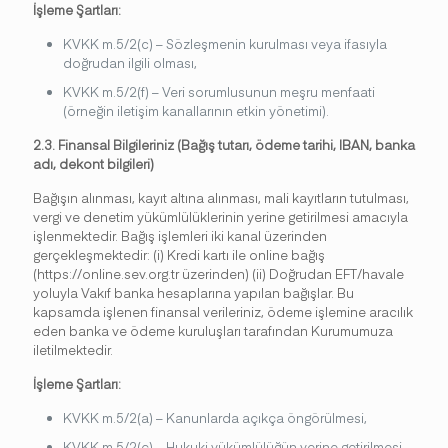
İşleme Şartları:
KVKK m.5/2(c) – Sözleşmenin kurulması veya ifasıyla
doğrudan ilgili olması,
KVKK m.5/2(f) – Veri sorumlusunun meşru menfaati
(örneğin iletişim kanallarının etkin yönetimi).
2.3. Finansal Bilgileriniz (Bağış tutarı, ödeme tarihi, IBAN, banka
adı, dekont bilgileri)
Bağışın alınması, kayıt altına alınması, mali kayıtların tutulması,
vergi ve denetim yükümlülüklerinin yerine getirilmesi amacıyla
işlenmektedir. Bağış işlemleri iki kanal üzerinden
gerçekleşmektedir: (i) Kredi kartı ile online bağış
(https://online.sev.org.tr üzerinden) (ii) Doğrudan EFT/havale
yoluyla Vakıf banka hesaplarına yapılan bağışlar. Bu
kapsamda işlenen finansal verileriniz, ödeme işlemine aracılık
eden banka ve ödeme kuruluşları tarafından Kurumumuza
iletilmektedir.
İşleme Şartları:
KVKK m.5/2(a) – Kanunlarda açıkça öngörülmesi,
KVKK m.5/2(ç) – Hukuki yükümlülüğün yerine getirilmesi,