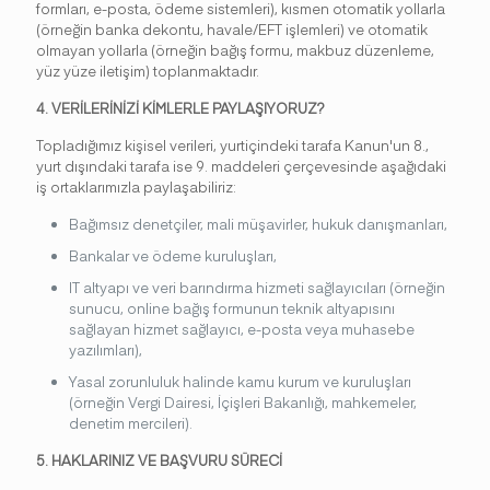
formları, e-posta, ödeme sistemleri), kısmen otomatik yollarla
(örneğin banka dekontu, havale/EFT işlemleri) ve otomatik
olmayan yollarla (örneğin bağış formu, makbuz düzenleme,
yüz yüze iletişim) toplanmaktadır.
4. VERİLERİNİZİ KİMLERLE PAYLAŞIYORUZ?
Topladığımız kişisel verileri, yurtiçindeki tarafa Kanun'un 8.,
yurt dışındaki tarafa ise 9. maddeleri çerçevesinde aşağıdaki
iş ortaklarımızla paylaşabiliriz:
Bağımsız denetçiler, mali müşavirler, hukuk danışmanları,
Bankalar ve ödeme kuruluşları,
IT altyapı ve veri barındırma hizmeti sağlayıcıları (örneğin
sunucu, online bağış formunun teknik altyapısını
sağlayan hizmet sağlayıcı, e-posta veya muhasebe
yazılımları),
Yasal zorunluluk halinde kamu kurum ve kuruluşları
(örneğin Vergi Dairesi, İçişleri Bakanlığı, mahkemeler,
denetim mercileri).
5. HAKLARINIZ VE BAŞVURU SÜRECİ