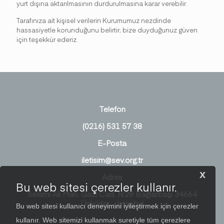
yurt dışına aktarılmasının durdurulmasına karar verebilir.
Tarafınıza ait kişisel verilerin Kurumumuz nezdinde
hassasiyetle korunduğunu belirtir; bize duyduğunuz güven
için teşekkür ederiz.
Telefon
(0216) 531 57 38
E-Posta
iletisim@sev.org.tr
x
Adres
Bu web sitesi çerezler kullanır.
Selami Ali Mah. Gazi Cad. N:28 Bağlarbaşı 34664
Üsküdar - İstanbul
Bu web sitesi kullanıcı deneyimini iyileştirmek için çerezler
kullanır. Web sitemizi kullanmak suretiyle tüm çerezlere