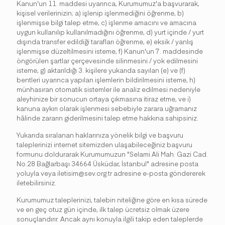
Kanun'un 11. maddesi uyarınca, Kurumumuz'a başvurarak,
kişisel verilerinizin; a) işlenip işlenmediğini öğrenme, b)
işlenmişse bilgi talep etme, c) işlenme amacını ve amacına
uygun kullanılıp kullanılmadığını öğrenme, d) yurt içinde / yurt
dışında transfer edildiği tarafları öğrenme, e) eksik / yanlış
işlenmişse düzeltilmesini isteme, f) Kanun'un 7. maddesinde
öngörülen şartlar çerçevesinde silinmesini / yok edilmesini
isteme, g) aktarıldığı 3. kişilere yukarıda sayılan (e) ve (f)
bentleri uyarınca yapılan işlemlerin bildirilmesini isteme, h)
münhasıran otomatik sistemler ile analiz edilmesi nedeniyle
aleyhinize bir sonucun ortaya çıkmasına itiraz etme, ve i)
kanuna aykırı olarak işlenmesi sebebiyle zarara uğramanız
hâlinde zararın giderilmesini talep etme hakkına sahipsiniz.
Yukarıda sıralanan haklarınıza yönelik bilgi ve başvuru
taleplerinizi internet sitemizden ulaşabileceğiniz başvuru
formunu doldurarak Kurumumuzun "Selami Ali Mah. Gazi Cad.
No.28 Bağlarbaşı 34664 Üsküdar, İstanbul" adresine posta
yoluyla veya iletisim@sev.org.tr adresine e-posta göndererek
iletebilirsiniz.
Kurumumuz taleplerinizi, talebin niteliğine göre en kısa sürede
ve en geç otuz gün içinde, ilk talep ücretsiz olmak üzere
sonuçlandırır. Ancak aynı konuyla ilgili takip eden taleplerde