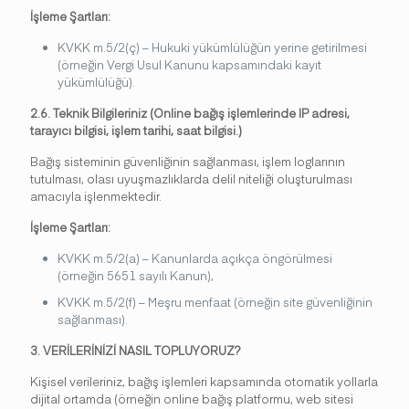
İşleme Şartları:
KVKK m.5/2(ç) – Hukuki yükümlülüğün yerine getirilmesi
(örneğin Vergi Usul Kanunu kapsamındaki kayıt
yükümlülüğü).
2.6. Teknik Bilgileriniz (Online bağış işlemlerinde IP adresi,
tarayıcı bilgisi, işlem tarihi, saat bilgisi.)
Bağış sisteminin güvenliğinin sağlanması, işlem loglarının
tutulması, olası uyuşmazlıklarda delil niteliği oluşturulması
amacıyla işlenmektedir.
İşleme Şartları:
KVKK m.5/2(a) – Kanunlarda açıkça öngörülmesi
(örneğin 5651 sayılı Kanun),
KVKK m.5/2(f) – Meşru menfaat (örneğin site güvenliğinin
sağlanması).
3. VERİLERİNİZİ NASIL TOPLUYORUZ?
Kişisel verileriniz, bağış işlemleri kapsamında otomatik yollarla
dijital ortamda (örneğin online bağış platformu, web sitesi