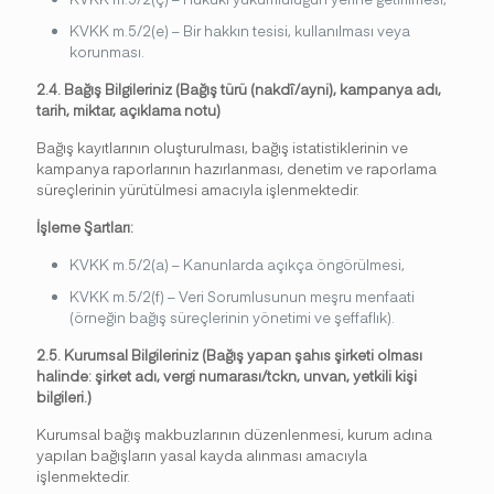
KVKK m.5/2(e) – Bir hakkın tesisi, kullanılması veya
korunması.
2.4. Bağış Bilgileriniz (Bağış türü (nakdî/ayni), kampanya adı,
tarih, miktar, açıklama notu)
Bağış kayıtlarının oluşturulması, bağış istatistiklerinin ve
kampanya raporlarının hazırlanması, denetim ve raporlama
süreçlerinin yürütülmesi amacıyla işlenmektedir.
İşleme Şartları:
KVKK m.5/2(a) – Kanunlarda açıkça öngörülmesi,
KVKK m.5/2(f) – Veri Sorumlusunun meşru menfaati
(örneğin bağış süreçlerinin yönetimi ve şeffaflık).
2.5. Kurumsal Bilgileriniz (Bağış yapan şahıs şirketi olması
halinde: şirket adı, vergi numarası/tckn, unvan, yetkili kişi
bilgileri.)
Kurumsal bağış makbuzlarının düzenlenmesi, kurum adına
yapılan bağışların yasal kayda alınması amacıyla
işlenmektedir.