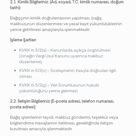
2.1. Kimlik Bilgileriniz: (Ad, soyad, T.C. kimlik numarası, doğum
tarihi)
Bağışçının kimlik doğrulamasının yapılması, bağış
makbuzunun düzenlenmesi ve yasal kayıt yükümlülüklerinin
yerine getirilmesi amaçlarıyla işlenmektedir.
İşleme Şartları:
KVKK m.5/2(a) – Kanunlarda açıkça öngörülmesi
(örneğin Vergi Usul Kanunu uyarınca makbuz
düzenleme),
KVKK m.5/2(c) – Sözleşmenin ifasıyla doğrudan ilgili
olması,
KVKK m.5/2(ç) – Veri Sorumlusunun hukuki
yükümlülüğünü yerine getirmesi.
2.2. İletişim Bilgileriniz (E-posta adresi, telefon numarası,
posta adresi):
Bağış işlemlerinin teyidi, makbuz gönderimi, teşekkür veya
bilgilendirme mesajlarının iletilmesi, gerektiğinde iletişim
kurulması amacıyla işlenmektedir.