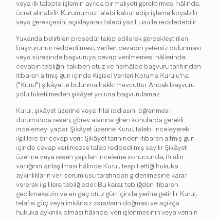
veya ilk talepte işlemin ayrıca bir maliyeti gerektirmesi hâlinde,
ücret alınabilir. Kurumumuz talebi kabul edip işleme koyabilir
veya gerekçesini açıklayarak talebi yazılı usulle reddedebilir.
Yukarıda belirtilen prosedür takip edilerek gerçekleştirilen
başvurunun reddedilmesi, verilen cevabın yetersiz bulunması
veya süresinde başvuruya cevap verilmemesi hâllerinde;
cevabın tebliğini takiben otuz ve herhâlde başvuru tarihinden
itibaren altmış gün içinde Kişisel Verileri Koruma Kurulu'na
("Kurul") şikâyette bulunma hakkı mevcuttur. Ancak başvuru
yolu tüketilmeden şikâyet yoluna başvurulamaz.
Kurul, şikâyet üzerine veya ihlal iddiasını öğrenmesi
durumunda resen, görev alanına giren konularda gerekli
incelemeyi yapar. Şikâyet üzerine Kurul, talebi inceleyerek
ilgililere bir cevap verir. Şikâyet tarihinden itibaren altmış gün
içinde cevap verilmezse talep reddedilmiş sayılır. Şikâyet
üzerine veya resen yapılan inceleme sonucunda, ihlalin
varlığının anlaşılması hâlinde Kurul, tespit ettiği hukuka
aykırılıkların veri sorumlusu tarafından giderilmesine karar
vererek ilgililere tebliğ eder. Bu karar, tebliğden itibaren
gecikmeksizin ve en geç otuz gün içinde yerine getirilir. Kurul,
telafisi güç veya imkânsız zararların doğması ve açıkça
hukuka aykırılık olması hâlinde, veri işlenmesinin veya verinin