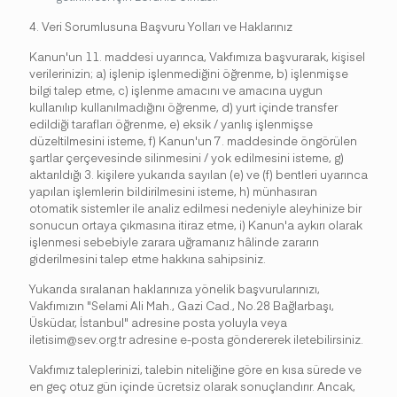
4. Veri Sorumlusuna Başvuru Yolları ve Haklarınız
Kanun'un 11. maddesi uyarınca, Vakfımıza başvurarak, kişisel
verilerinizin; a) işlenip işlenmediğini öğrenme, b) işlenmişse
bilgi talep etme, c) işlenme amacını ve amacına uygun
kullanılıp kullanılmadığını öğrenme, d) yurt içinde transfer
edildiği tarafları öğrenme, e) eksik / yanlış işlenmişse
düzeltilmesini isteme, f) Kanun'un 7. maddesinde öngörülen
şartlar çerçevesinde silinmesini / yok edilmesini isteme, g)
aktarıldığı 3. kişilere yukarıda sayılan (e) ve (f) bentleri uyarınca
yapılan işlemlerin bildirilmesini isteme, h) münhasıran
otomatik sistemler ile analiz edilmesi nedeniyle aleyhinize bir
sonucun ortaya çıkmasına itiraz etme, i) Kanun'a aykırı olarak
işlenmesi sebebiyle zarara uğramanız hâlinde zararın
giderilmesini talep etme hakkına sahipsiniz.
Yukarıda sıralanan haklarınıza yönelik başvurularınızı,
Vakfımızın "Selami Ali Mah., Gazi Cad., No.28 Bağlarbaşı,
Üsküdar, İstanbul" adresine posta yoluyla veya
iletisim@sev.org.tr adresine e-posta göndererek iletebilirsiniz.
Vakfımız taleplerinizi, talebin niteliğine göre en kısa sürede ve
en geç otuz gün içinde ücretsiz olarak sonuçlandırır. Ancak,