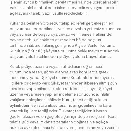
işlemin ayrıca bir maliyeti gerektirmesi hâlinde ücret alınabilir.
Vakfımız talebi kabul edip işleme koyabilir veya gerekçesini
açıklayarak talebi yazılı usulle reddedebilir.
Yukarıda belirtilen prosedür takip edilerek gerçekleştirilen
başvurunun reddedilmesi, verilen cevabın yetersiz bulunması
veya süresinde başvuruya cevap verilmemesi hâllerinde,
cevabın tebliğini takiben otuz ve her hâlde başvuru
tarihinden itibaren altmış gün içinde Kişisel Verileri Koruma
Kurulu'na ("Kurul") şikâyette bulunma hakkı mevcuttur. Ancak
başvuru yolu tüketilmeden şikâyet yoluna başvurulamaz.
Kurul, şikâyet üzerine veya ihlal iddiasını öğrenmesi
durumunda resen, görev alanına giren konularda gerekli
incelemeyi yapar. Şikâyet üzerine Kurul, talebi inceleyerek
ilgililere bir cevap verir. Şikâyet tarihinden itibaren altmış gün
içinde cevap verilmezse talep reddedilmiş sayılır. Şikâyet
üzerine veya resen yapılan inceleme sonucunda, ihlalin
varlığının anlaşılması hâlinde Kurul, tespit ettiği hukuka
aykırılıkların veri sorumlusu tarafından giderilmesine karar
vererek ilgililere tebliğ eder. Bu karar, tebliğden itibaren
gecikmeksizin ve en geç otuz gün içinde yerine getirilir. Kurul,
telafisi güç veya imkânsız zararların doğması ve açıkça
hukuka aykırılık olması hâlinde, veri işlenmesinin veya verinin