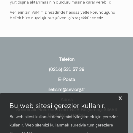
yurt dışına aktarılmasının durdurulmasına karar verebilir.
Verilerinizin Vakfımız nezdinde hassasiyetle korunduğunu
belirtir bize duyduğunuz güven için teşekkür ederiz.
Telefon
(0216) 531 57 38
E-Posta
iletisim@sev.org.tr
x
Adres
Bu web sitesi çerezler kullanır.
Selami Ali Mah. Gazi Cad. N:28 Bağlarbaşı 34664
Üsküdar - İstanbul
Bu web sitesi kullanıcı deneyimini iyileştirmek için çerezler
kullanır. Web sitemizi kullanmak suretiyle tüm çerezlere