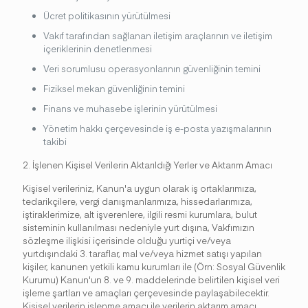
Ücret politikasının yürütülmesi
Vakıf tarafından sağlanan iletişim araçlarının ve iletişim
içeriklerinin denetlenmesi
Veri sorumlusu operasyonlarının güvenliğinin temini
Fiziksel mekan güvenliğinin temini
Finans ve muhasebe işlerinin yürütülmesi
Yönetim hakkı çerçevesinde iş e-posta yazışmalarının
takibi
2. İşlenen Kişisel Verilerin Aktarıldığı Yerler ve Aktarım Amacı
Kişisel verileriniz, Kanun'a uygun olarak iş ortaklarımıza,
tedarikçilere, vergi danışmanlarımıza, hissedarlarımıza,
iştiraklerimize, alt işverenlere, ilgili resmi kurumlara, bulut
sisteminin kullanılması nedeniyle yurt dışına, Vakfımızın
sözleşme ilişkisi içerisinde olduğu yurtiçi ve/veya
yurtdışındaki 3. taraflar, mal ve/veya hizmet satışı yapılan
kişiler, kanunen yetkili kamu kurumları ile (Örn: Sosyal Güvenlik
Kurumu) Kanun'un 8. ve 9. maddelerinde belirtilen kişisel veri
işleme şartları ve amaçları çerçevesinde paylaşabilecektir.
Kişisel verilerin işlenme amacı ile verilerin aktarım amacı