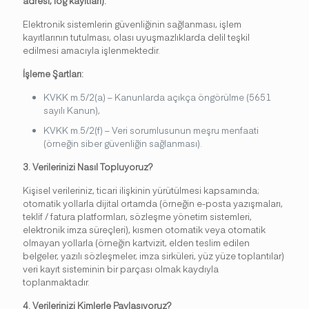
adresi, log kayıtları):
Elektronik sistemlerin güvenliğinin sağlanması, işlem
kayıtlarının tutulması, olası uyuşmazlıklarda delil teşkil
edilmesi amacıyla işlenmektedir.
İşleme Şartları:
KVKK m.5/2(a) – Kanunlarda açıkça öngörülme (5651
sayılı Kanun),
KVKK m.5/2(f) – Veri sorumlusunun meşru menfaati
(örneğin siber güvenliğin sağlanması).
3. Verilerinizi Nasıl Topluyoruz?
Kişisel verileriniz, ticari ilişkinin yürütülmesi kapsamında;
otomatik yollarla dijital ortamda (örneğin e-posta yazışmaları,
teklif / fatura platformları, sözleşme yönetim sistemleri,
elektronik imza süreçleri), kısmen otomatik veya otomatik
olmayan yollarla (örneğin kartvizit, elden teslim edilen
belgeler, yazılı sözleşmeler, imza sirküleri, yüz yüze toplantılar)
veri kayıt sisteminin bir parçası olmak kaydıyla
toplanmaktadır.
4. Verilerinizi Kimlerle Paylaşıyoruz?