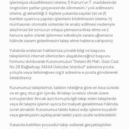
işlenmişse düzeltilmesini isteme, f) Kanun'un 7. maddesinde
öngörülen şartlar çerçevesinde silinmesini / yok edilmesini
isteme, g) aktarıldığı 3. kişilere yukarıda sayılan (e) ve (f)
bentleri uyarınca yapılan işlemlerin bildirilmesini isteme, h)
münhasıran otomatik sistemler ile analiz edilmesi nedeniyle
aleyhinize bir sonucun ortaya çıkmasına itiraz etme ve i)
kanuna aykırı olarak işlenmesi sebebiyle zarara uğramanız
hâlinde zararın giderilmesini talep etme hakkına sahipsiniz.
Yukarıda sıralanan haklarınıza yönelik bilgi ve başvuru
taleplerinizi internet sitemizden ulaşabileceğiniz başvuru
formunu doldurarak Kurumumuzun "Selami Ali Mah. Gazi Cad.
No.28 Bağlarbaşı 34664 Üsküdar, İstanbul" adresine posta
yoluyla veya iletisim@sev.org.tr adresine e-posta göndererek
iletebilirsiniz.
Kurumumuz taleplerinizi, talebin niteliğine göre en kısa sürede
ve en geç otuz gün içinde, ilk talep ücretsiz olmak üzere
sonuçlandırır. Ancak aynı konuyla ilgili takip eden taleplerde
veya ilk talepte işlemin ayrıca bir maliyeti gerektirmesi hâlinde,
ücret alınabilir. Kurumumuz talebi kabul edip işleme koyabilir
veya gerekçesini açıklayarak talebi yazılı usulle reddedebilir.
Yukarıda belirtilen prosedür takip edilerek gerçekleştirilen