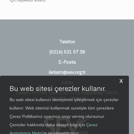
için teşekkür ederiz.
Telefon
(0216) 531 57 38
E-Posta
iletisim@sev.org.tr
x
Adres
Bu web sitesi çerezler kullanır.
Selami Ali Mah. Gazi Cad. N:28 Bağlarbaşı 34664
Üsküdar - İstanbul
Bu web sitesi kullanıcı deneyimini iyileştirmek için çerezler
kullanır. Web sitemizi kullanmak suretiyle tüm çerezlere
Çerez Politikamız uyarınca onay vermiş olursunuz.
Çerezler hakkında daha detaylı bilgi için
Çerez
Aydınlatma Metni
'nı inceleyebilirsiniz.