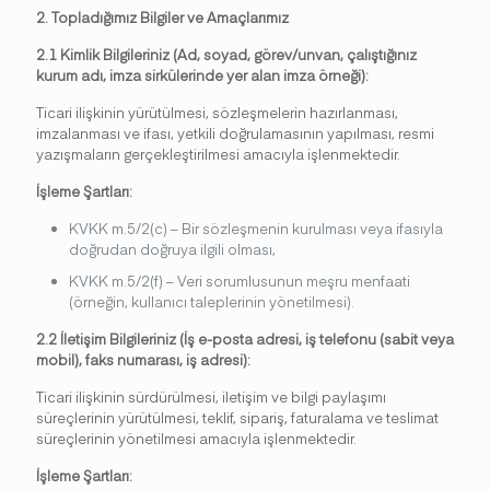
2. Topladığımız Bilgiler ve Amaçlarımız
2.1 Kimlik Bilgileriniz (Ad, soyad, görev/unvan, çalıştığınız
kurum adı, imza sirkülerinde yer alan imza örneği):
Ticari ilişkinin yürütülmesi, sözleşmelerin hazırlanması,
imzalanması ve ifası, yetkili doğrulamasının yapılması, resmi
yazışmaların gerçekleştirilmesi amacıyla işlenmektedir.
İşleme Şartları:
KVKK m.5/2(c) – Bir sözleşmenin kurulması veya ifasıyla
doğrudan doğruya ilgili olması,
KVKK m.5/2(f) – Veri sorumlusunun meşru menfaati
(örneğin, kullanıcı taleplerinin yönetilmesi).
2.2 İletişim Bilgileriniz (İş e-posta adresi, iş telefonu (sabit veya
mobil), faks numarası, iş adresi):
Ticari ilişkinin sürdürülmesi, iletişim ve bilgi paylaşımı
süreçlerinin yürütülmesi, teklif, sipariş, faturalama ve teslimat
süreçlerinin yönetilmesi amacıyla işlenmektedir.
İşleme Şartları: