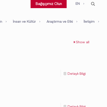
EN
Bağışçımız Olun
in
İnsan ve Kültür
Araştırma ve Etki
İletişim
Show all
Detaylı Bilgi
Detaylı Bilgi