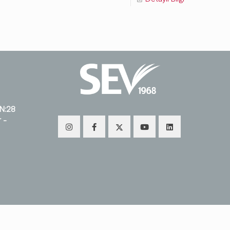
 N:28
 -