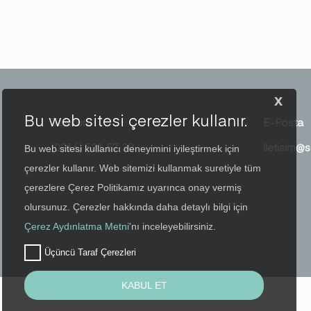
x
Bu web sitesi çerezler kullanır.
Telefon
E-Posta
(0216) 531 57 38
iletisim@s
Bu web sitesi kullanıcı deneyimini iyileştirmek için
çerezler kullanır. Web sitemizi kullanmak suretiyle tüm
çerezlere Çerez Politikamız uyarınca onay vermiş
olursunuz. Çerezler hakkında daha detaylı bilgi için
Çerez Aydınlatma Metni
'nı inceleyebilirsiniz.
Üçüncü Taraf Çerezleri
KABUL ET