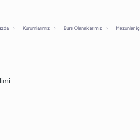
ızda
Kurumlarımız
Burs Olanaklarımız
Mezunlar iç
limi