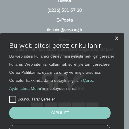
Telefon
(0216) 531 57 38
E-Posta
iletisim@sev.org.tr
x
Adres
Bu web sitesi çerezler kullanır.
Selami Ali Mah. Gazi Cad. N:28 Bağlarbaşı 34664
Üsküdar - İstanbul
Bu web sitesi kullanıcı deneyimini iyileştirmek için çerezler
kullanır. Web sitemizi kullanmak suretiyle tüm çerezlere
Çerez Politikamız uyarınca onay vermiş olursunuz.
Çerezler hakkında daha detaylı bilgi için
Çerez
Aydınlatma Metni
'nı inceleyebilirsiniz.
Üçüncü Taraf Çerezleri
KABUL ET