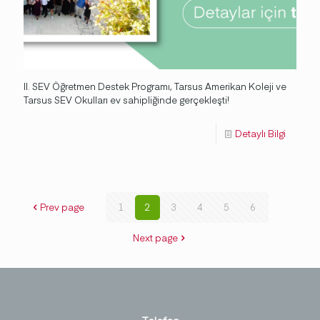
II. SEV Öğretmen Destek Programı, Tarsus Amerikan Koleji ve
Tarsus SEV Okulları ev sahipliğinde gerçekleşti!
Detaylı Bilgi
Prev page
1
2
3
4
5
6
Next page