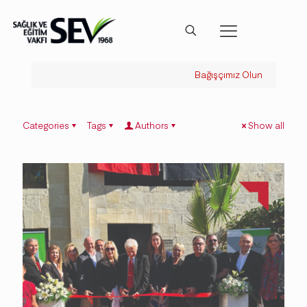
Bağışçımız Olun
Categories
Tags
Authors
Show all